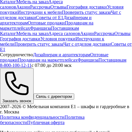
Каталог
Мебель на заказ
Адреса
салонов
Акции
Рассрочка
Отзывы
География доставки
Условия
покупки
Инструкции к мебели
Проверить статус заказа
Чат с
отделом доставки
Советы от Е1
Дизайнерам и
архитекторам
Оптовые продажи
Продавцам на
маркетплейсах
Франшиза
Поставщикам
Каталог
Мебель на заказ
Адреса салонов
Акции
Рассрочка
Отзывы
География доставки
Условия покупки
Инструкции к
мебели
Проверить статус заказа
Чат с отделом доставки
Советы от
Е1
Сотрудничество
Дизайнерам и архитекторам
Оптовые
продажи
Продавцам на маркетплейсах
Франшиза
Поставщикам
8-800-100-12-11
с 07:00 до 20:00 мск
Связь с директором
Заказать звонок
2007–2026 © Мебельная компания Е1 – шкафы и гардеробные в
г.
Москва
Политика конфиденциальности
Политика
безопасности
Публичная оферта