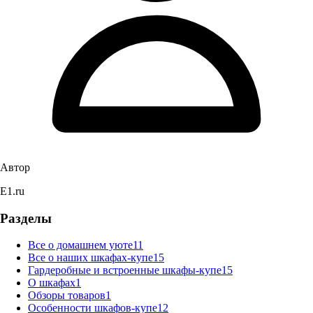
Автор
E1.ru
Разделы
Все о домашнем уюте
11
Все о наших шкафах-купе
15
Гардеробные и встроенные шкафы-купе
15
О шкафах
1
Обзоры товаров
1
Особенности шкафов-купе
12